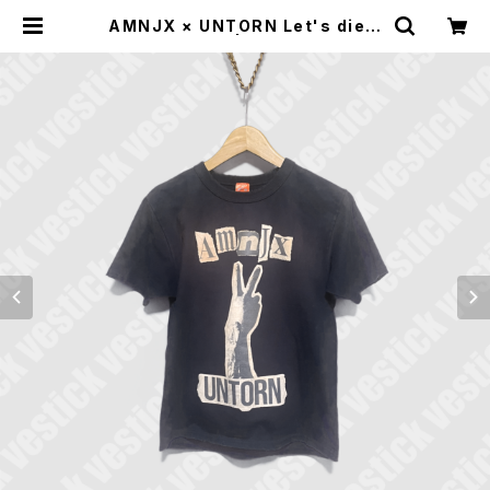
AMNJX × UNTORN Let's die T
-shirt | vestick