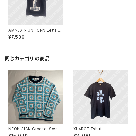
AMNJX × UNTORN Let's di
e T-shirt
¥7,500
同じカテゴリの商品
NEON SIGN Crochet Sweat
XLARGE Tshirt
er
¥15,000
¥2,700